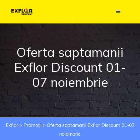
Oferta saptamanii
Exflor Discount 01-
07 noiembrie
Exflor
>
Promoții
>
Oferta saptamanii Exflor Discount 01-07
noiembrie