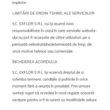
implicite.
LIMITĂRI DE ORDIN TEHNIC ALE SERVICIILOR
S.C. EXFLOR S.R.L. nu își asumă nicio
responsabilitate în cazul în care serviciile website-
ului nu pot fi accesate de către utilizatori, pe o
perioadă nelimitată/nedeterminată de timp, din
orice motive tehnice sau comerciale.
ÎNCHEIEREA ACORDULUI
S.C. EXFLOR S.R.L. își rezervă dreptul de a
schimba termenii, condițiile și politicile în orice
moment fără a anunța în prealabil. Prin urmare
sunteți rugat să revedeți în mod regulat această
secțiune pentru a fi la curent cu modificările aduse.