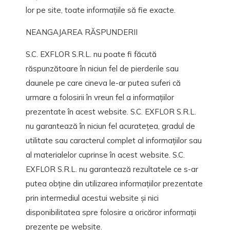
lor pe site, toate informațiile să fie exacte.
NEANGAJAREA RĂSPUNDERII
e
ie
S.C. EXFLOR S.R.L. nu poate fi făcută
răspunzătoare în niciun fel de pierderile sau
daunele pe care cineva le-ar putea suferi că
urmare a folosirii în vreun fel a informațiilor
prezentate în acest website. S.C. EXFLOR S.R.L.
ma B2B
nu garantează în niciun fel acuratețea, gradul de
2B
utilitate sau caracterul complet al informațiilor sau
al materialelor cuprinse în acest website. S.C.
EXFLOR S.R.L. nu garantează rezultatele ce s-ar
putea obține din utilizarea informațiilor prezentate
prin intermediul acestui website și nici
disponibilitatea spre folosire a oricăror informații
prezente pe website.